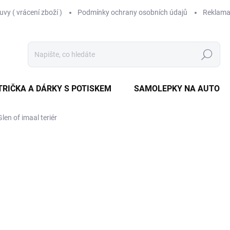
vy ( vrácení zboží )
Podmínky ochrany osobních údajů
Reklama
Hledat
TRIČKA A DÁRKY S POTISKEM
SAMOLEPKY NA AUTO
len of imaal teriér