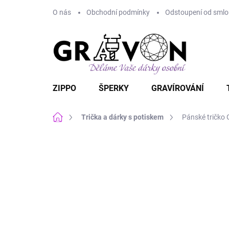
Přejít
O nás
Obchodní podmínky
Odstoupení od smlou
na
obsah
ZIPPO
ŠPERKY
GRAVÍROVÁNÍ
Domů
Trička a dárky s potiskem
Pánské tričko G