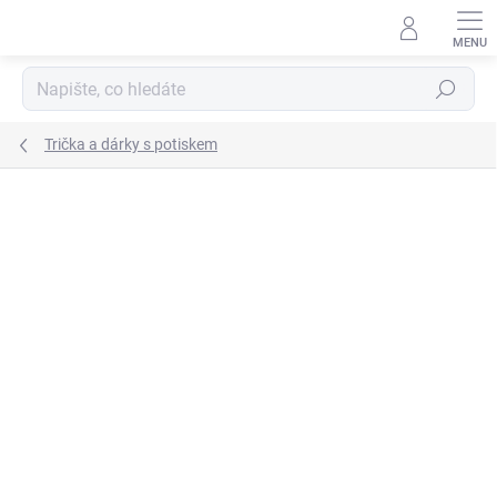
Přejít
na
obsah
Hledat
Trička a dárky s potiskem