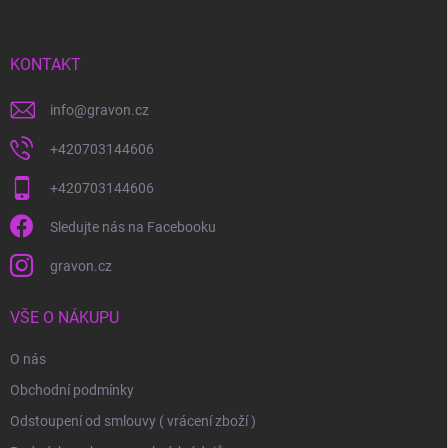
a
t
í
KONTAKT
info
@
gravon.cz
+420703144606
+420703144606
Sledujte nás na Facebooku
gravon.cz
VŠE O NÁKUPU
O nás
Obchodní podmínky
Odstoupení od smlouvy ( vrácení zboží )