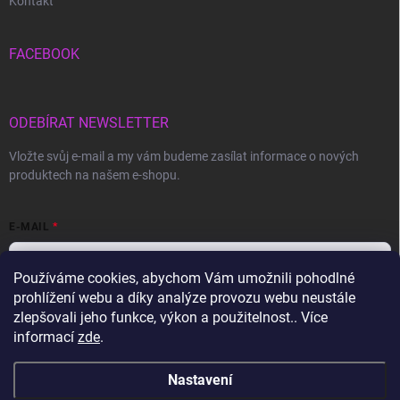
Kontakt
FACEBOOK
ODEBÍRAT NEWSLETTER
Vložte svůj e-mail a my vám budeme zasílat informace o nových
produktech na našem e-shopu.
E-MAIL
Používáme cookies, abychom Vám umožnili pohodlné
prohlížení webu a díky analýze provozu webu neustále
Vložením e-mailu souhlasíte s
podmínkami ochrany osobních údajů
zlepšovali jeho funkce, výkon a použitelnost.. Více
informací
zde
.
Přihlásit se
Nastavení