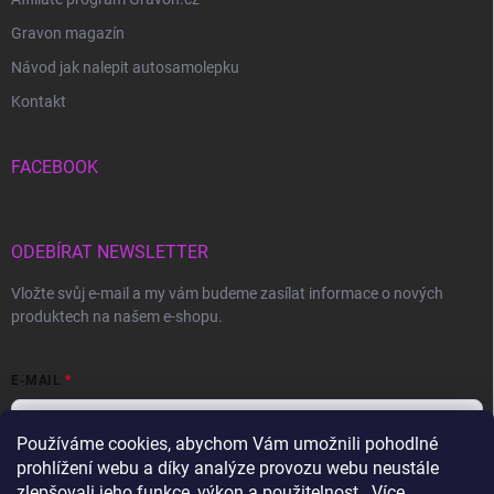
Gravon magazín
Návod jak nalepit autosamolepku
Kontakt
FACEBOOK
ODEBÍRAT NEWSLETTER
Vložte svůj e-mail a my vám budeme zasílat informace o nových
produktech na našem e-shopu.
E-MAIL
Používáme cookies, abychom Vám umožnili pohodlné
prohlížení webu a díky analýze provozu webu neustále
Vložením e-mailu souhlasíte s
podmínkami ochrany osobních údajů
zlepšovali jeho funkce, výkon a použitelnost.. Více