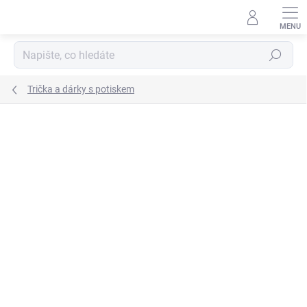
Přejít
na
obsah
Hledat
Trička a dárky s potiskem