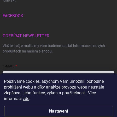
Kontakt
FACEBOOK
ODEBÍRAT NEWSLETTER
Vložte svůj e-mail a my vám budeme zasílat informace o nových
produktech na našem e-shopu.
E-MAIL
Používáme cookies, abychom Vám umožnili pohodlné
prohlížení webu a díky analýze provozu webu neustále
Vložením e-mailu souhlasíte s
podmínkami ochrany osobních údajů
zlepšovali jeho funkce, výkon a použitelnost.. Více
informací
zde
.
Přihlásit se
Nastavení