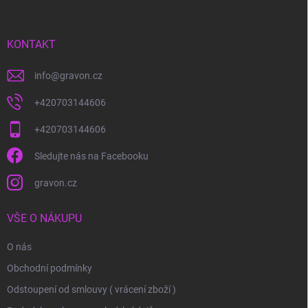
a
t
í
KONTAKT
info
@
gravon.cz
+420703144606
+420703144606
Sledujte nás na Facebooku
gravon.cz
VŠE O NÁKUPU
O nás
Obchodní podmínky
Odstoupení od smlouvy ( vrácení zboží )