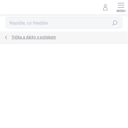
Přejít
na
obsah
Hledat
Trička a dárky s potiskem