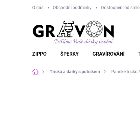
Přejít
O nás
Obchodní podmínky
Odstoupení od smlou
na
obsah
ZIPPO
ŠPERKY
GRAVÍROVÁNÍ
Domů
Trička a dárky s potiskem
Pánské tričko 