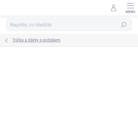
Přejít
na
obsah
Hledat
Trička a dárky s potiskem