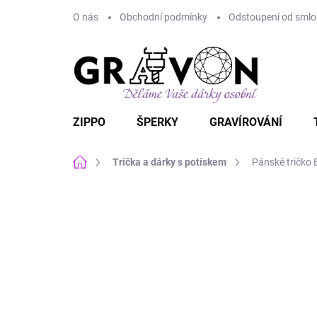
Přejít
O nás
Obchodní podmínky
Odstoupení od smlou
na
obsah
ZIPPO
ŠPERKY
GRAVÍROVÁNÍ
Domů
Trička a dárky s potiskem
Pánské tričko