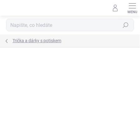
Přejít
na
obsah
Hledat
Trička a dárky s potiskem