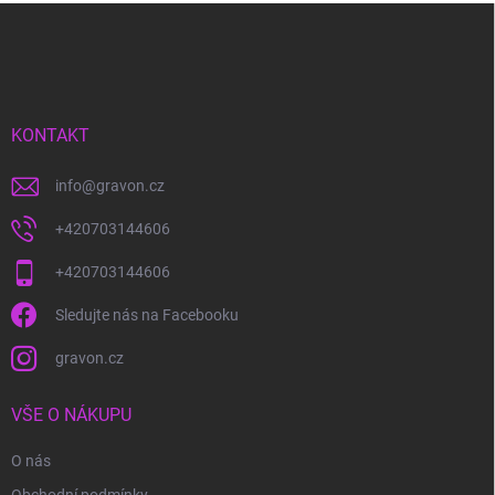
Z
á
p
a
t
í
KONTAKT
info
@
gravon.cz
+420703144606
+420703144606
Sledujte nás na Facebooku
gravon.cz
VŠE O NÁKUPU
O nás