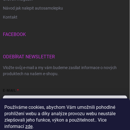
Návod jak nalepit autosamolepku
Kontakt
FACEBOOK
ODEBÍRAT NEWSLETTER
Vložte svůj e-mail a my vám budeme zasílat informace o nových
produktech na našem e-shopu.
E-MAIL
Používáme cookies, abychom Vám umožnili pohodlné
prohlížení webu a díky analýze provozu webu neustále
Vložením e-mailu souhlasíte s
podmínkami ochrany osobních údajů
zlepšovali jeho funkce, výkon a použitelnost.. Více
informací
zde
.
Přihlásit se