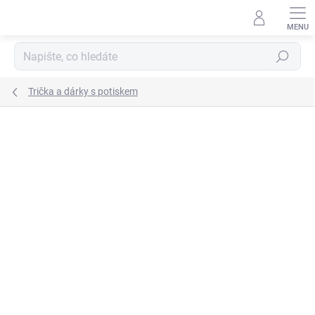
Přejít
na
obsah
Hledat
Trička a dárky s potiskem