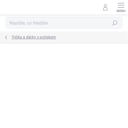
Přejít
na
obsah
Hledat
Trička a dárky s potiskem