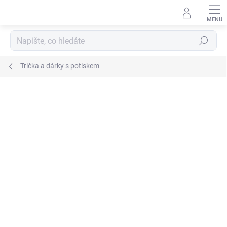
Přejít
na
obsah
Hledat
Trička a dárky s potiskem