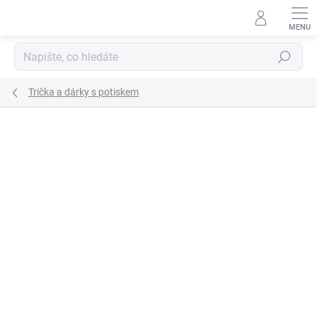
Přejít
na
obsah
Hledat
Trička a dárky s potiskem