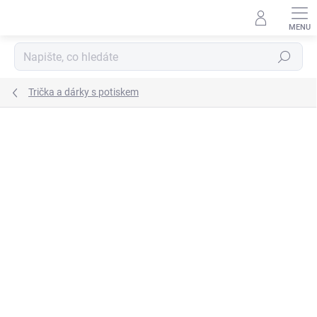
Přejít
na
obsah
Hledat
Trička a dárky s potiskem