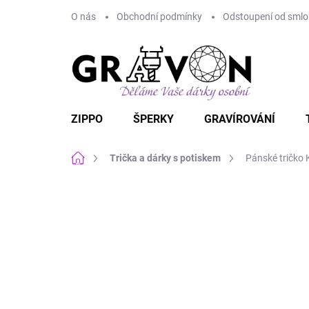
Přejít
O nás
Obchodní podmínky
Odstoupení od smlou
na
obsah
ZIPPO
ŠPERKY
GRAVÍROVÁNÍ
Domů
Trička a dárky s potiskem
Pánské tričko 