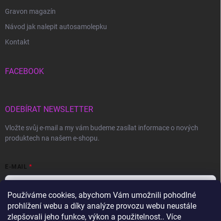
Gravon magazín
Návod jak nalepit autosamolepku
Kontakt
FACEBOOK
ODEBÍRAT NEWSLETTER
Vložte svůj e-mail a my vám budeme zasílat informace o nových
produktech na našem e-shopu.
E-MAIL
Používáme cookies, abychom Vám umožnili pohodlné
prohlížení webu a díky analýze provozu webu neustále
Vložením e-mailu souhlasíte s
podmínkami ochrany osobních údajů
zlepšovali jeho funkce, výkon a použitelnost.. Více