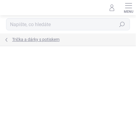
Přejít
na
obsah
Hledat
Trička a dárky s potiskem