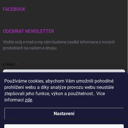
FACEBOOK
ODEBÍRAT NEWSLETTER
Vložte svůj e-mail a my vám budeme zasílat informace o nových
produktech na našem e-shopu.
E-MAIL
Používáme cookies, abychom Vám umožnili pohodlné
prohlížení webu a díky analýze provozu webu neustále
Vložením e-mailu souhlasíte s
podmínkami ochrany osobních údajů
zlepšovali jeho funkce, výkon a použitelnost.. Více
informací
zde
.
Přihlásit se
Nastavení