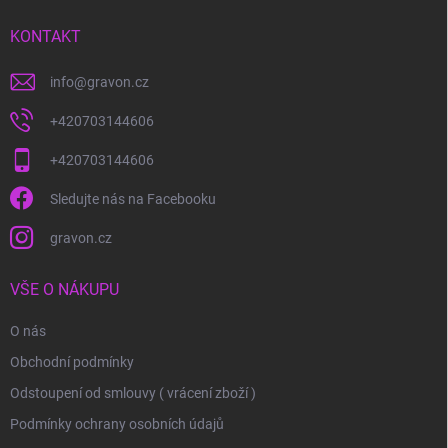
t
í
KONTAKT
info
@
gravon.cz
+420703144606
+420703144606
Sledujte nás na Facebooku
gravon.cz
VŠE O NÁKUPU
O nás
Obchodní podmínky
Odstoupení od smlouvy ( vrácení zboží )
Podmínky ochrany osobních údajů