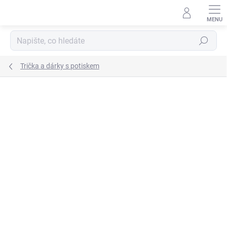
Přejít
na
obsah
Hledat
Trička a dárky s potiskem