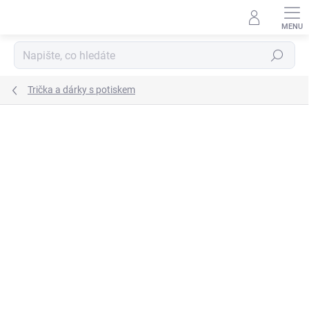
Přejít
na
obsah
Hledat
Trička a dárky s potiskem