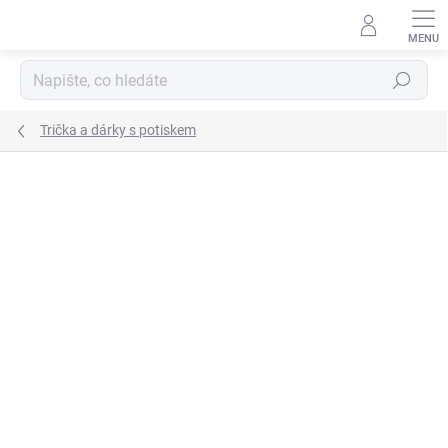
Přejít
na
obsah
Hledat
Trička a dárky s potiskem