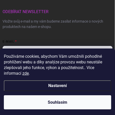
ODEBÍRAT NEWSLETTER
Vložte svůj e-mail a my vám budeme zasílat informace o nových
produktech na našem e-shopu.
E-MAIL
Používáme cookies, abychom Vám umožnili pohodlné
prohlížení webu a díky analýze provozu webu neustále
Vložením e-mailu souhlasíte s
podmínkami ochrany osobních údajů
zlepšovali jeho funkce, výkon a použitelnost.. Více
informací
zde
.
Přihlásit se
Nastavení
Copyright 2026
Gravon.cz
. Všechna práva vyhrazena.
Souhlasím
Vytvořil Shoptet