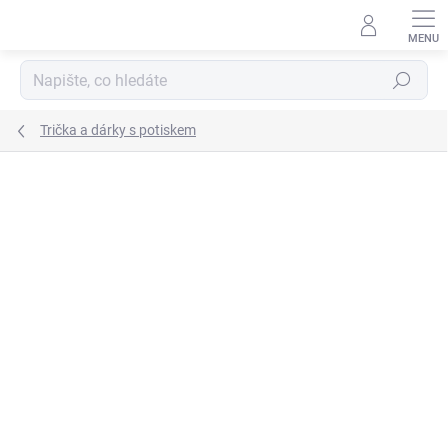
Přejít
na
obsah
Hledat
Trička a dárky s potiskem