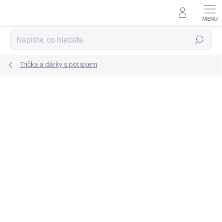
Přejít
na
obsah
Hledat
Trička a dárky s potiskem