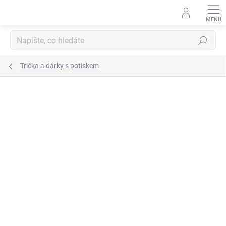
Přejít
na
obsah
Hledat
Trička a dárky s potiskem