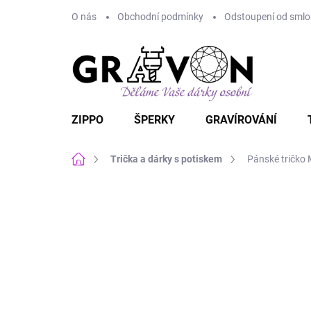
Přejít
O nás
Obchodní podmínky
Odstoupení od smlou
na
obsah
ZIPPO
ŠPERKY
GRAVÍROVÁNÍ
Domů
Trička a dárky s potiskem
Pánské tričko