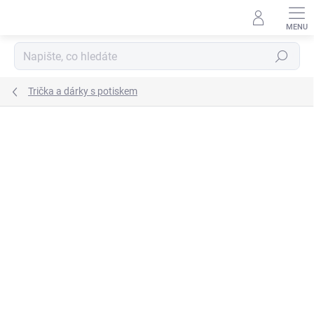
Přejít
na
obsah
Hledat
Trička a dárky s potiskem