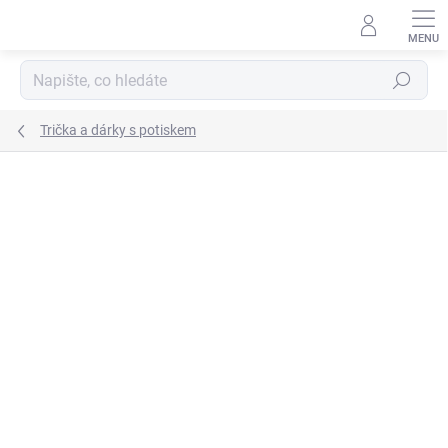
Přejít
na
obsah
Hledat
Trička a dárky s potiskem