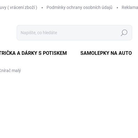
vy ( vrácení zboží )
Podmínky ochrany osobních údajů
Reklama
Hledat
TRIČKA A DÁRKY S POTISKEM
SAMOLEPKY NA AUTO
Knírač malý