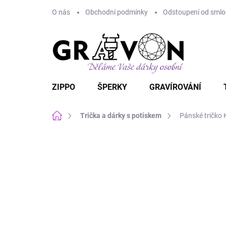
Přejít
O nás
Obchodní podmínky
Odstoupení od smlou
na
obsah
ZIPPO
ŠPERKY
GRAVÍROVÁNÍ
Domů
Trička a dárky s potiskem
Pánské tričko 