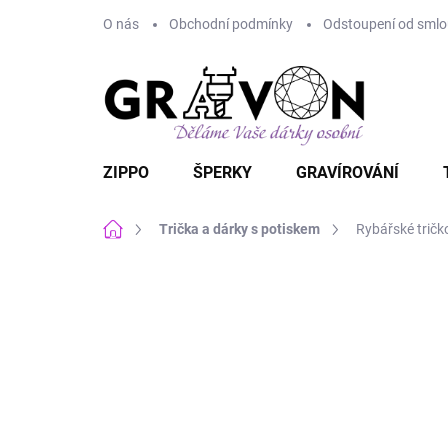
Přejít
O nás
Obchodní podmínky
Odstoupení od smlou
na
obsah
ZIPPO
ŠPERKY
GRAVÍROVÁNÍ
Domů
Trička a dárky s potiskem
Rybářské trič