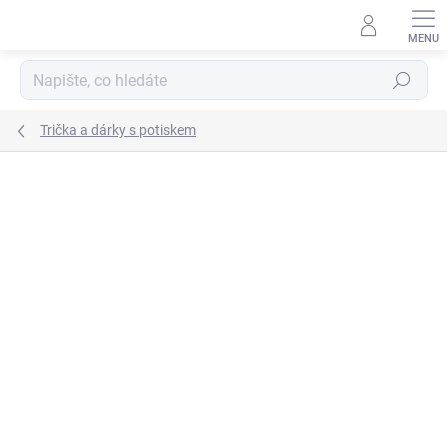
Přejít
na
obsah
Hledat
Trička a dárky s potiskem