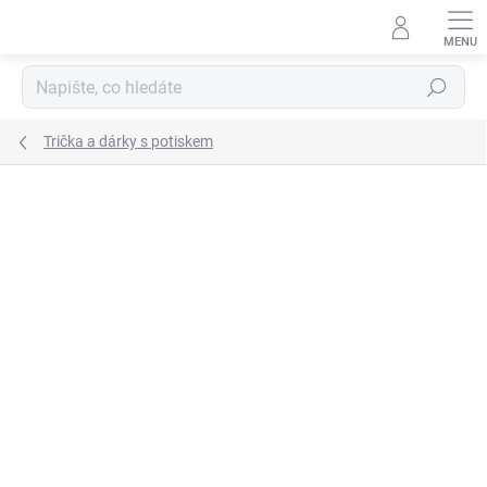
Přejít
na
obsah
Hledat
Trička a dárky s potiskem