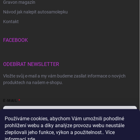
Gravon magazín
Návod jak nalepit autosamolepku
Kontakt
FACEBOOK
ODEBÍRAT NEWSLETTER
Vložte svůj e-mail a my vám budeme zasílat informace o nových
produktech na našem e-shopu.
E-MAIL
Používáme cookies, abychom Vám umožnili pohodlné
prohlížení webu a díky analýze provozu webu neustále
Vložením e-mailu souhlasíte s
podmínkami ochrany osobních údajů
zlepšovali jeho funkce, výkon a použitelnost.. Více
informací
zde
.