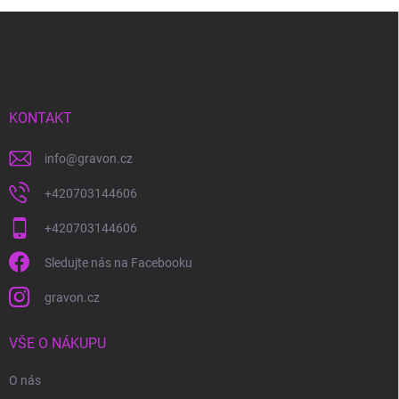
Z
á
p
a
t
í
KONTAKT
info
@
gravon.cz
+420703144606
+420703144606
Sledujte nás na Facebooku
gravon.cz
VŠE O NÁKUPU
O nás