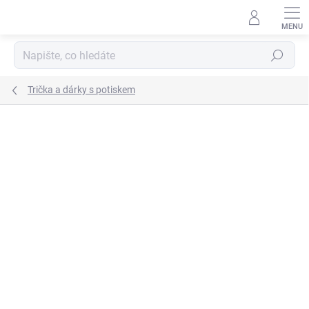
Přejít
na
obsah
Hledat
Trička a dárky s potiskem