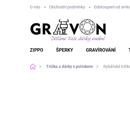
Přejít
O nás
Obchodní podmínky
Odstoupení od smlou
na
obsah
ZIPPO
ŠPERKY
GRAVÍROVÁNÍ
Domů
Trička a dárky s potiskem
Rybářské trič