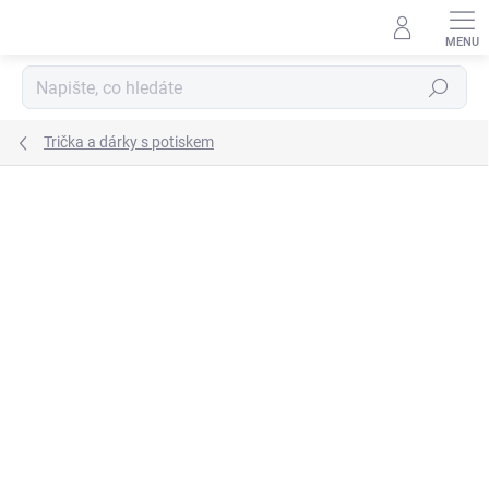
Přejít
na
obsah
Hledat
Trička a dárky s potiskem