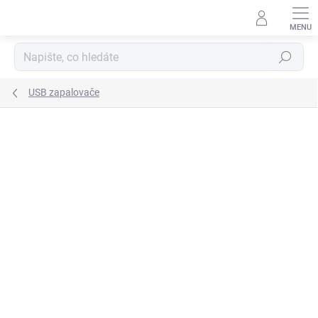
Přejít
na
obsah
Hledat
USB zapalovače