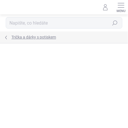
Přejít
na
obsah
Hledat
Trička a dárky s potiskem