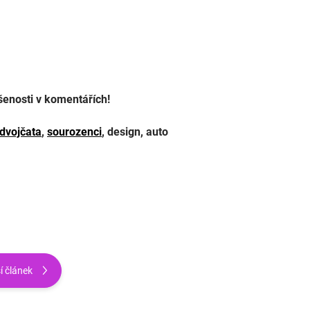
šenosti v komentářích!
dvojčata
,
sourozenci
, design, auto
í článek