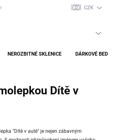
CZK
ční řád
Doprava a platba
Věrnostní slevy
Moje objednávka
PRÁZDNÝ KOŠÍK
NÁKUPNÍ
KOŠÍK
NEROZBITNÉ SKLENICE
DÁRKOVÉ BEDNY
PLA
amolepkou Dítě v
pka "Dítě v autě" je nejen zábavným
ům. S možností přizpůsobení jménem vašeho