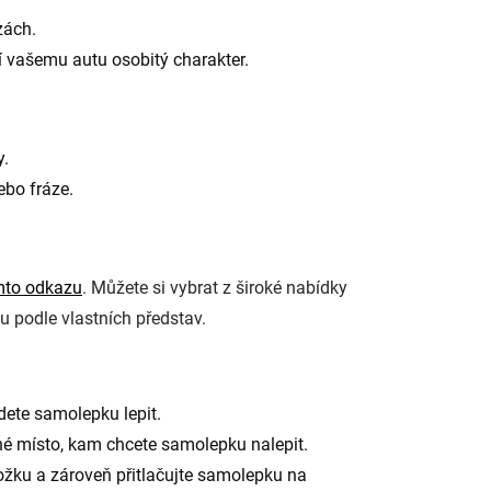
zách.
í vašemu autu osobitý charakter.
y.
ebo fráze.
mto odkazu
. Můžete si vybrat z široké nabídky
u podle vlastních představ.
dete samolepku lepit.
é místo, kam chcete samolepku nalepit.
žku a zároveň přitlačujte samolepku na