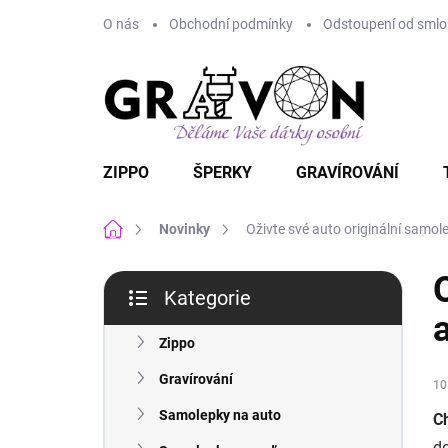
Přejít
O nás
Obchodní podmínky
Odstoupení od smlou
na
obsah
ZIPPO
ŠPERKY
GRAVÍROVÁNÍ
Domů
Novinky
Oživte své auto originální samol
P
Kategorie
o
Přeskočit
s
kategorie
t
Zippo
r
Gravírování
10
a
n
Samolepky na auto
C
n
d