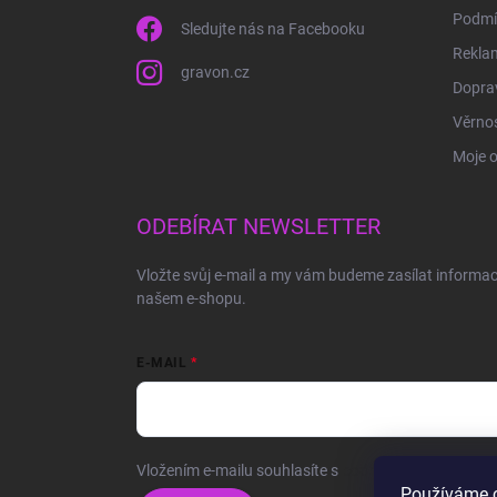
Podmí
Sledujte nás na Facebooku
Rekla
gravon.cz
Doprav
Věrnos
Moje 
ODEBÍRAT NEWSLETTER
Vložte svůj e-mail a my vám budeme zasílat informa
našem e-shopu.
E-MAIL
Vložením e-mailu souhlasíte s
podmínkami ochrany o
Používáme c