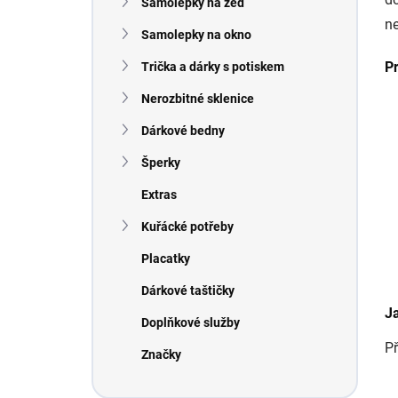
Samolepky na zeď
í
ne
p
Samolepky na okno
a
n
P
Trička a dárky s potiskem
e
Nerozbitné sklenice
l
Dárkové bedny
Šperky
Extras
Kuřácké potřeby
Placatky
Dárkové taštičky
J
Doplňkové služby
Př
Značky