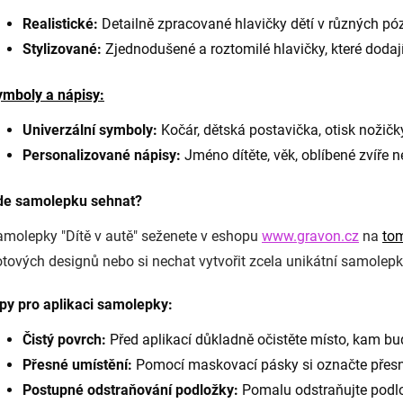
Realistické:
Detailně zpracované hlavičky dětí v různých pó
Stylizované:
Zjednodušené a roztomilé hlavičky, které dodaj
ymboly a nápisy:
Univerzální symboly:
Kočár, dětská postavička, otisk nožičk
Personalizované nápisy:
Jméno dítěte, věk, oblíbené zvíře n
de samolepku sehnat?
molepky "Dítě v autě" seženete v eshopu
www.gravon.cz
na
to
tových designů nebo si nechat vytvořit zcela unikátní samolepk
py pro aplikaci samolepky:
Čistý povrch:
Před aplikací důkladně očistěte místo, kam bu
Přesné umístění:
Pomocí maskovací pásky si označte přesn
Postupné odstraňování podložky:
Pomalu odstraňujte podlo