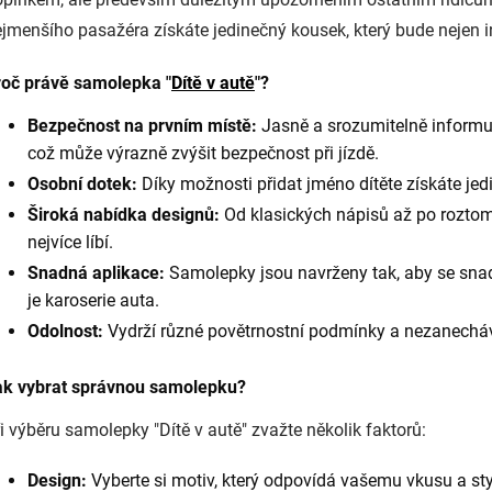
jmenšího pasažéra získáte jedinečný kousek, který bude nejen in
roč právě samolepka "
Dítě v autě
"?
Bezpečnost na prvním místě:
Jasně a srozumitelně informuje
což může výrazně zvýšit bezpečnost při jízdě.
Osobní dotek:
Díky možnosti přidat jméno dítěte získáte jed
Široká nabídka designů:
Od klasických nápisů až po roztomi
nejvíce líbí.
Snadná aplikace:
Samolepky jsou navrženy tak, aby se snadn
je karoserie auta.
Odolnost:
Vydrží různé povětrnostní podmínky a nezanecháv
ak vybrat správnou samolepku?
i výběru samolepky "Dítě v autě" zvažte několik faktorů:
Design:
Vyberte si motiv, který odpovídá vašemu vkusu a sty