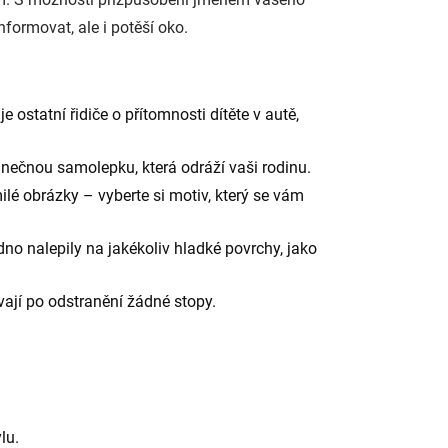
formovat, ale i potěší oko.
 ostatní řidiče o přítomnosti dítěte v autě,
inečnou samolepku, která odráží vaši rodinu.
lé obrázky – vyberte si motiv, který se vám
o nalepily na jakékoliv hladké povrchy, jako
ají po odstranění žádné stopy.
lu.