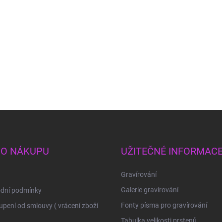
 O NÁKUPU
UŽITEČNÉ INFORMAC
Gravírování
Galerie gravírování
dní podmínky
Fonty písma pro gravírování
pení od smlouvy ( vrácení zboží
Tabulka velikosti prstenů