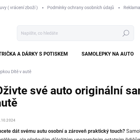
vy ( vrácení zboží )
Podmínky ochrany osobních údajů
Reklama
Hledat
TRIČKA A DÁRKY S POTISKEM
SAMOLEPKY NA AUTO
epkou Dítě v autě
Oživte své auto originální s
autě
.10.2024
hcete dát svému autu osobní a zároveň praktický touch?
Samole
oplňkem, ale především důležitým upozorněním ostatním řidič