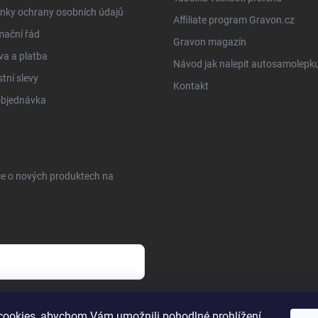
nky ochrany osobních údajů
Affiliate program Gravon.cz
mační řád
Gravon magazín
a a platba
Návod jak nalepit autosamolepk
tní slevy
Kontakt
objednávka
ce o nových produktech na
sobních údajů
ookies, abychom Vám umožnili pohodlné prohlížení