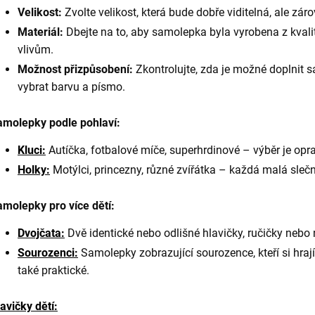
Velikost:
Zvolte velikost, která bude dobře viditelná, ale zár
Materiál:
Dbejte na to, aby samolepka byla vyrobena z kvali
vlivům.
Možnost přizpůsobení:
Zkontrolujte, zda je možné doplnit 
vybrat barvu a písmo.
amolepky podle pohlaví:
Kluci:
Autíčka, fotbalové míče, superhrdinové – výběr je opra
Holky:
Motýlci, princezny, různé zvířátka – každá malá slečna
molepky pro více dětí:
Dvojčata:
Dvě identické nebo odlišné hlavičky, ručičky nebo 
Sourozenci:
Samolepky zobrazující sourozence, kteří si hrají 
také praktické.
avičky dětí: