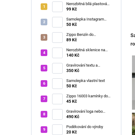
Nerozbitná bílá plastová
Flute sklenice na šampus
99 Kč
nebo prosecco bílá 150 ml
Samolepka Instagram
profil - Arial Black
50 Kč
Zippo Benzín do
Sa
zapalovačů 125ml 10009
89 Kč
ro
Nerozbitná sklenice na
víno čirá 51 cl
140 Kč
Gravírování textu a
symbolu jednostranně
350 Kč
Samolepka vlastní text
50 Kč
Zippo 16003 kamínky do
zapalovače 6ks
45 Kč
Gravírování loga nebo
fotografie (text zdarma)
490 Kč
jednostranně
Poděkování do výroby
20 Kč