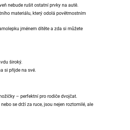
oveň nebude rušit ostatní prvky na autě.
tního materiálu, který odolá povětrnostním
samolepku jménem dítěte a zda si můžete
vdu široký.
 si přijde na své.
nožičky – perfektní pro rodiče dvojčat.
nebo se drží za ruce, jsou nejen roztomilé, ale