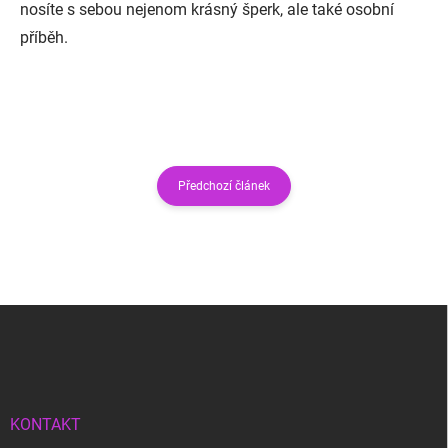
nosíte s sebou nejenom krásný šperk, ale také osobní
příběh.
Předchozí článek
Z
á
p
a
t
í
KONTAKT