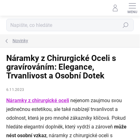
Přejít
na
obsah
Hledat
Novinky
Náramky z Chirurgické Oceli s
gravírováním: Elegance,
Trvanlivost a Osobní Dotek
6.11.2023
Náramky z chirurgické oceli
nejenom zaujmou svou
jedinečnou estetikou, ale také nabízejí trvanlivost a
odolnost, která je pro mnohé zákazníky klíčová. Pokud
hledáte elegantní doplněk, který vydrží a zároveň
může
nést osobní vzkaz
, náramky z chirurgické oceli s