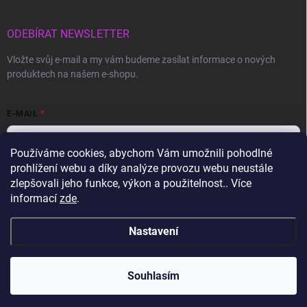
ODEBÍRAT NEWSLETTER
Vložte svůj e-mail a my vám budeme zasílat informace o nových
produktech na našem e-shopu.
E-MAIL
Používáme cookies, abychom Vám umožnili pohodlné
prohlížení webu a díky analýze provozu webu neustále
Vložením e-mailu souhlasíte s
podmínkami ochrany osobních údajů
zlepšovali jeho funkce, výkon a použitelnost.. Více
informací
zde
.
Přihlásit se
Nastavení
Copyright 2026
Gravon.cz
. Všechna práva vyhrazena.
Souhlasím
Vytvořil Shoptet