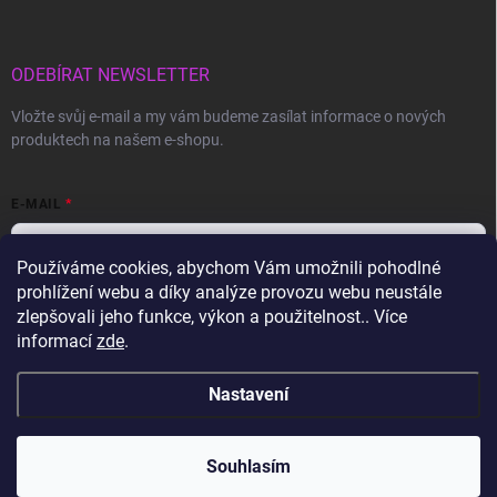
ODEBÍRAT NEWSLETTER
Vložte svůj e-mail a my vám budeme zasílat informace o nových
produktech na našem e-shopu.
E-MAIL
Používáme cookies, abychom Vám umožnili pohodlné
prohlížení webu a díky analýze provozu webu neustále
Vložením e-mailu souhlasíte s
podmínkami ochrany osobních údajů
zlepšovali jeho funkce, výkon a použitelnost.. Více
informací
zde
.
Přihlásit se
Nastavení
Copyright 2026
Gravon.cz
. Všechna práva vyhrazena.
Souhlasím
Vytvořil Shoptet