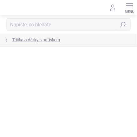
Přejít
na
obsah
Hledat
Trička a dárky s potiskem