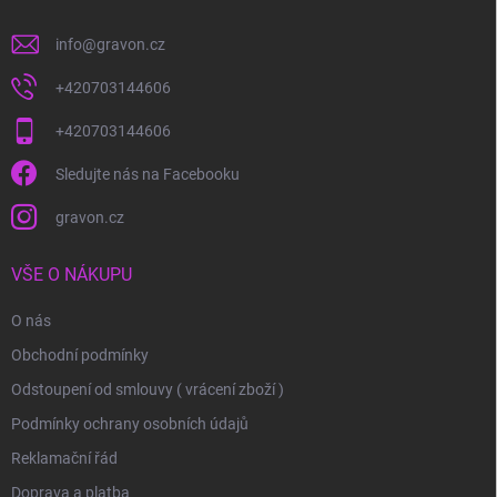
info
@
gravon.cz
+420703144606
+420703144606
Sledujte nás na Facebooku
gravon.cz
VŠE O NÁKUPU
O nás
Obchodní podmínky
Odstoupení od smlouvy ( vrácení zboží )
Podmínky ochrany osobních údajů
Reklamační řád
Doprava a platba