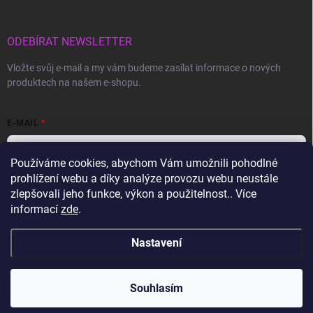
ODEBÍRAT NEWSLETTER
Vložte svůj e-mail a my vám budeme zasílat informace o nových
produktech na našem e-shopu.
E-MAIL
Používáme cookies, abychom Vám umožnili pohodlné
prohlížení webu a díky analýze provozu webu neustále
Vložením e-mailu souhlasíte s
podmínkami ochrany osobních údajů
zlepšovali jeho funkce, výkon a použitelnost.. Více
informací
zde
.
Přihlásit se
Nastavení
Copyright 2026
Gravon.cz
. Všechna práva vyhrazena.
Souhlasím
Vytvořil Shoptet