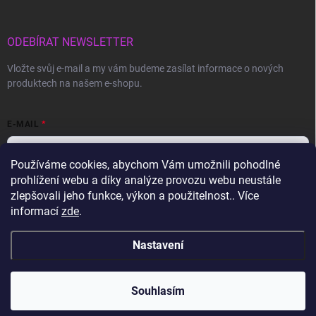
ODEBÍRAT NEWSLETTER
Vložte svůj e-mail a my vám budeme zasílat informace o nových
produktech na našem e-shopu.
E-MAIL
Používáme cookies, abychom Vám umožnili pohodlné
prohlížení webu a díky analýze provozu webu neustále
Vložením e-mailu souhlasíte s
podmínkami ochrany osobních údajů
zlepšovali jeho funkce, výkon a použitelnost.. Více
informací
zde
.
Přihlásit se
Nastavení
Copyright 2026
Gravon.cz
. Všechna práva vyhrazena.
Souhlasím
Vytvořil Shoptet