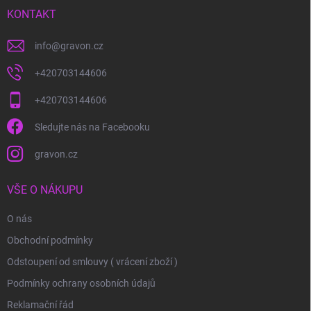
í
KONTAKT
info
@
gravon.cz
+420703144606
+420703144606
Sledujte nás na Facebooku
gravon.cz
VŠE O NÁKUPU
O nás
Obchodní podmínky
Odstoupení od smlouvy ( vrácení zboží )
Podmínky ochrany osobních údajů
Reklamační řád