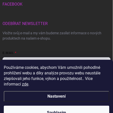
FACEBOOK
ODEBÍRAT NEWSLETTER
Vložte svůj e-mail a my vám budeme zasílat informace o nových
produktech na našem e-shopu.
E-MAIL
Používáme cookies, abychom Vám umožnili pohodlné
prohlížení webu a díky analýze provozu webu neustále
Vložením e-mailu souhlasíte s
podmínkami ochrany osobních údajů
zlepšovali jeho funkce, výkon a použitelnost.. Více
informací
zde
.
Přihlásit se
Nastavení
Copyright 2026
Gravon.cz
. Všechna práva vyhrazena.
Souhlasím