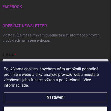
FACEBOOK
ODEBÍRAT NEWSLETTER
Vložte svůj e-mail a my vám budeme zasílat informace o nových
produktech na našem e-shopu.
E-MAIL
Používáme cookies, abychom Vám umožnili pohodlné
prohlížení webu a díky analýze provozu webu neustále
Vložením e-mailu souhlasíte s
podmínkami ochrany osobních údajů
zlepšovali jeho funkce, výkon a použitelnost.. Více
informací
zde
.
Přihlásit se
Nastavení