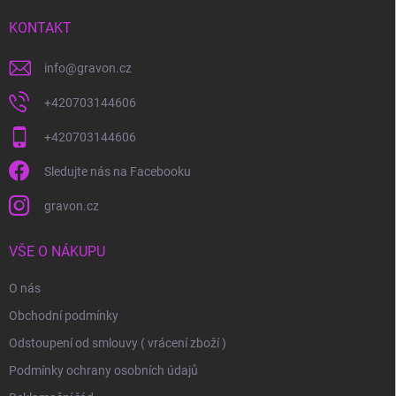
t
í
KONTAKT
info
@
gravon.cz
+420703144606
+420703144606
Sledujte nás na Facebooku
gravon.cz
VŠE O NÁKUPU
O nás
Obchodní podmínky
Odstoupení od smlouvy ( vrácení zboží )
Podmínky ochrany osobních údajů