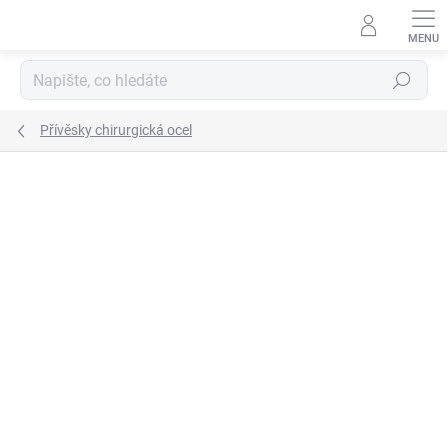
Přejít
na
obsah
Hledat
Přívěsky chirurgická ocel