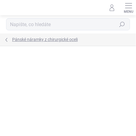
Přejít
na
obsah
Hledat
Pánské náramky z chirurgické oceli