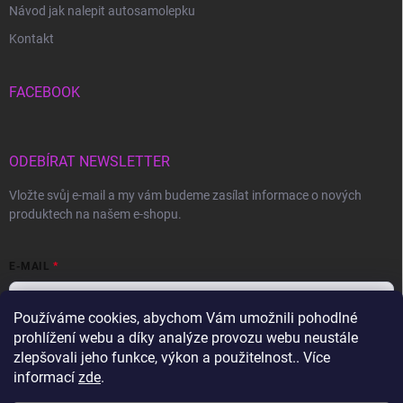
Návod jak nalepit autosamolepku
Kontakt
FACEBOOK
ODEBÍRAT NEWSLETTER
Vložte svůj e-mail a my vám budeme zasílat informace o nových
produktech na našem e-shopu.
E-MAIL
Používáme cookies, abychom Vám umožnili pohodlné
prohlížení webu a díky analýze provozu webu neustále
Vložením e-mailu souhlasíte s
podmínkami ochrany osobních údajů
zlepšovali jeho funkce, výkon a použitelnost.. Více
informací
zde
.
Přihlásit se