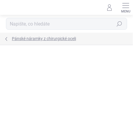
Přejít
na
obsah
Hledat
Pánské náramky z chirurgické oceli