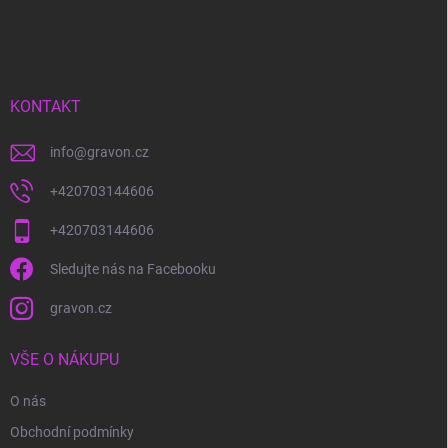
á
p
a
t
í
KONTAKT
info
@
gravon.cz
+420703144606
+420703144606
Sledujte nás na Facebooku
gravon.cz
VŠE O NÁKUPU
O nás
Obchodní podmínky