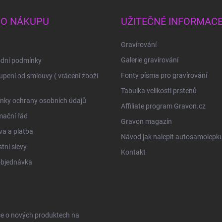
 O NÁKUPU
UŽITEČNÉ INFORMAC
Gravírování
Galerie gravírování
dní podmínky
Fonty písma pro gravírování
pení od smlouvy ( vrácení zboží
Tabulka velikosti prstenů
nky ochrany osobních údajů
Affiliate program Gravon.cz
mační řád
Gravon magazín
a a platba
Návod jak nalepit autosamolepk
tní slevy
Kontakt
objednávka
ce o nových produktech na