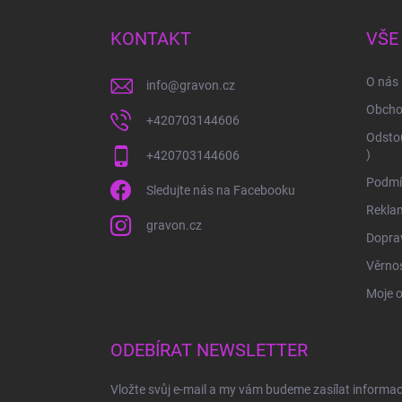
p
a
KONTAKT
VŠE
t
í
O nás
info
@
gravon.cz
Obcho
+420703144606
Odstou
)
+420703144606
Podmí
Sledujte nás na Facebooku
Rekla
gravon.cz
Doprav
Věrnos
Moje 
ODEBÍRAT NEWSLETTER
Vložte svůj e-mail a my vám budeme zasílat informa