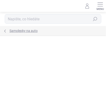
Přejít
na
obsah
Hledat
Samolepky na auto