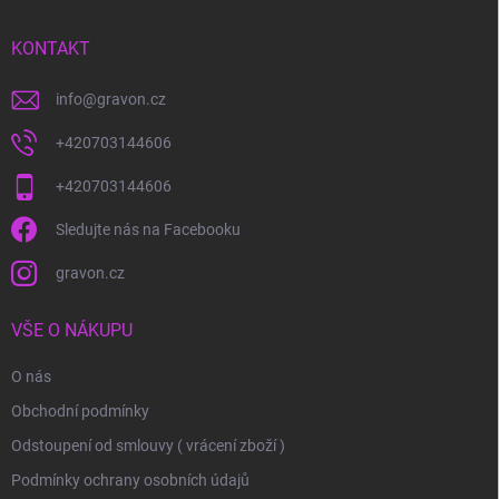
a
t
í
KONTAKT
info
@
gravon.cz
+420703144606
+420703144606
Sledujte nás na Facebooku
gravon.cz
VŠE O NÁKUPU
O nás
Obchodní podmínky
Odstoupení od smlouvy ( vrácení zboží )
Podmínky ochrany osobních údajů