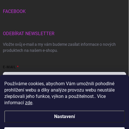
FACEBOOK
ODEBÍRAT NEWSLETTER
Vložte svůj e-mail a my vám budeme zasílat informace o nových
produktech na našem e-shopu.
E-MAIL
Používáme cookies, abychom Vám umožnili pohodlné
prohlížení webu a díky analýze provozu webu neustále
Vložením e-mailu souhlasíte s
podmínkami ochrany osobních údajů
zlepšovali jeho funkce, výkon a použitelnost.. Více
informací
zde
.
Přihlásit se
Nastavení