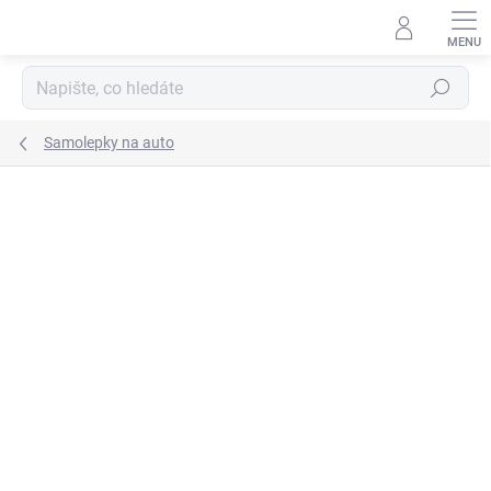
Přejít
na
obsah
Hledat
Samolepky na auto