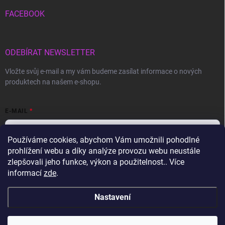
FACEBOOK
ODEBÍRAT NEWSLETTER
Vložte svůj e-mail a my vám budeme zasílat informace o nových
produktech na našem e-shopu.
E-MAIL
Používáme cookies, abychom Vám umožnili pohodlné
prohlížení webu a díky analýze provozu webu neustále
Vložením e-mailu souhlasíte s
podmínkami ochrany osobních údajů
zlepšovali jeho funkce, výkon a použitelnost.. Více
informací
zde
.
Přihlásit se
Nastavení