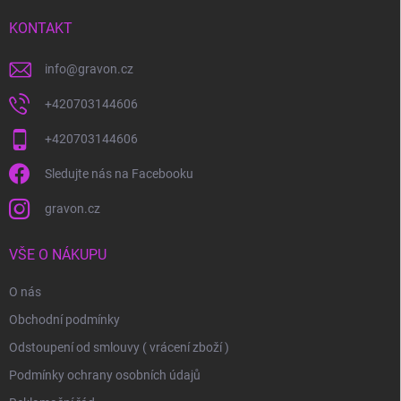
t
í
KONTAKT
info
@
gravon.cz
+420703144606
+420703144606
Sledujte nás na Facebooku
gravon.cz
VŠE O NÁKUPU
O nás
Obchodní podmínky
Odstoupení od smlouvy ( vrácení zboží )
Podmínky ochrany osobních údajů