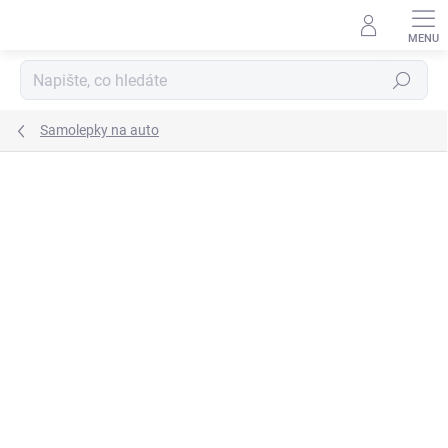
Přejít
na
obsah
Hledat
Samolepky na auto