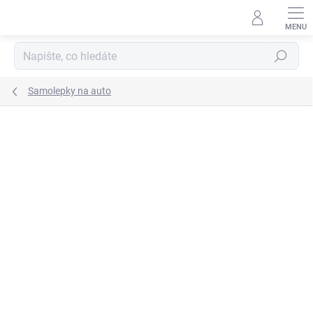
Přejít
na
obsah
Hledat
Samolepky na auto