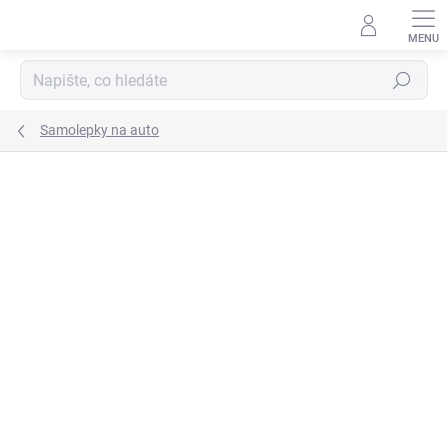
Přejít
na
obsah
Hledat
Samolepky na auto