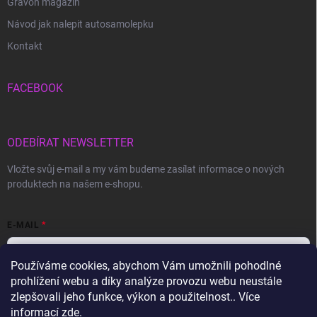
Gravon magazín
Návod jak nalepit autosamolepku
Kontakt
FACEBOOK
ODEBÍRAT NEWSLETTER
Vložte svůj e-mail a my vám budeme zasílat informace o nových
produktech na našem e-shopu.
E-MAIL
Používáme cookies, abychom Vám umožnili pohodlné
prohlížení webu a díky analýze provozu webu neustále
Vložením e-mailu souhlasíte s
podmínkami ochrany osobních údajů
zlepšovali jeho funkce, výkon a použitelnost.. Více
informací
zde
.