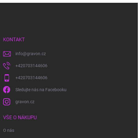
Z
á
p
a
t
í
KONTAKT
info
@
gravon.cz
+420703144606
+420703144606
Sledujte nás na Facebooku
gravon.cz
VŠE O NÁKUPU
O nás