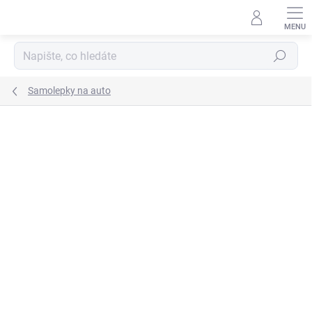
Přejít
na
obsah
Hledat
Samolepky na auto