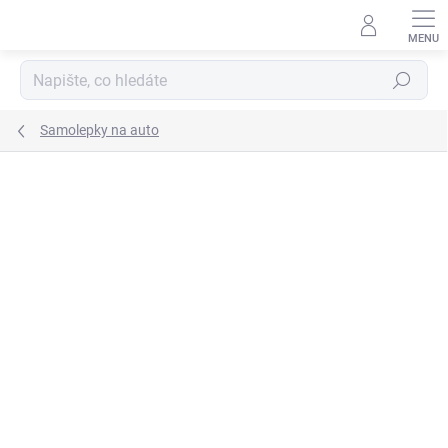
Přejít
na
obsah
Hledat
Samolepky na auto